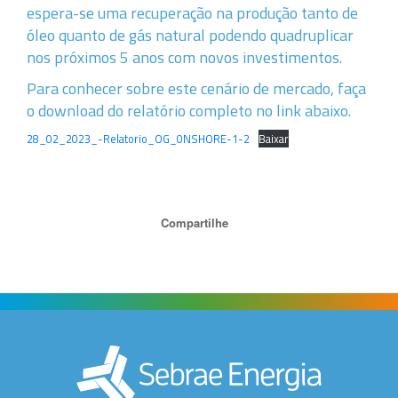
espera-se uma recuperação na produção tanto de
óleo quanto de gás natural podendo quadruplicar
nos próximos 5 anos com novos investimentos.
Para conhecer sobre este cenário de mercado, faça
o download do relatório completo no link abaixo.
28_02_2023_-Relatorio_OG_0NSHORE-1-2
Baixar
Compartilhe